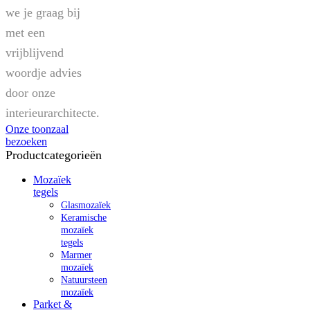
we je graag bij
met een
vrijblijvend
woordje advies
door onze
interieurarchitecte.
Onze toonzaal
bezoeken
Productcategorieën
Mozaïek
tegels
Glasmozaïek
Keramische
mozaïek
tegels
Marmer
mozaïek
Natuursteen
mozaïek
Parket &