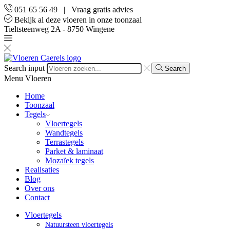
051 65 56 49 | Vraag gratis advies
Bekijk al deze vloeren in onze toonzaal
Tieltsteenweg 2A - 8750 Wingene
Search input
Search
Menu
Vloeren
Home
Toonzaal
Tegels
Vloertegels
Wandtegels
Terrastegels
Parket & laminaat
Mozaïek tegels
Realisaties
Blog
Over ons
Contact
Vloertegels
Natuursteen vloertegels