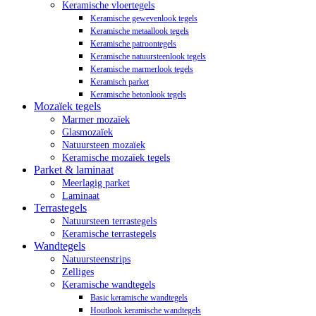
Keramische vloertegels
Keramische gewevenlook tegels
Keramische metaallook tegels
Keramische patroontegels
Keramische natuursteenlook tegels
Keramische marmerlook tegels
Keramisch parket
Keramische betonlook tegels
Mozaïek tegels
Marmer mozaïek
Glasmozaïek
Natuursteen mozaïek
Keramische mozaïek tegels
Parket & laminaat
Meerlagig parket
Laminaat
Terrastegels
Natuursteen terrastegels
Keramische terrastegels
Wandtegels
Natuursteenstrips
Zelliges
Keramische wandtegels
Basic keramische wandtegels
Houtlook keramische wandtegels