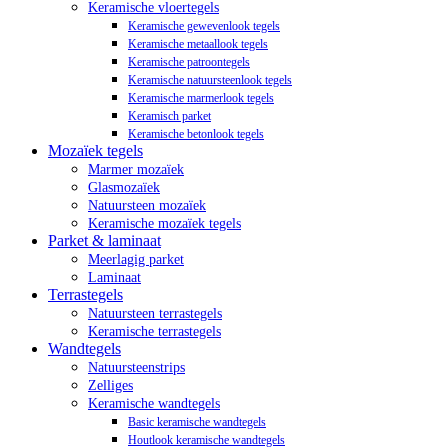
Keramische vloertegels
Keramische gewevenlook tegels
Keramische metaallook tegels
Keramische patroontegels
Keramische natuursteenlook tegels
Keramische marmerlook tegels
Keramisch parket
Keramische betonlook tegels
Mozaïek tegels
Marmer mozaïek
Glasmozaïek
Natuursteen mozaïek
Keramische mozaïek tegels
Parket & laminaat
Meerlagig parket
Laminaat
Terrastegels
Natuursteen terrastegels
Keramische terrastegels
Wandtegels
Natuursteenstrips
Zelliges
Keramische wandtegels
Basic keramische wandtegels
Houtlook keramische wandtegels