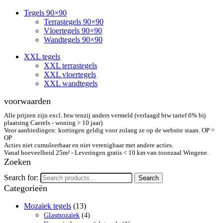
Tegels 90×90
Terrastegels 90×90
Vloertegels 90×90
Wandtegels 90×90
XXL tegels
XXL terrastegels
XXL vloertegels
XXL wandtegels
voorwaarden
Alle prijzen zijn excl. btw tenzij anders vermeld (verlaagd btw tarief 6% bij
plaatsing Caerels - woning > 10 jaar)
Voor aanbiedingen: kortingen geldig voor zolang ze op de website staan. OP =
OP
Acties niet cumuleerbaar en niet verenigbaar met andere acties.
Vanaf hoeveelheid 25m² - Leveringen gratis < 10 km van toonzaal Wingene.
Zoeken
Search for:
Search
Categorieën
Mozaïek tegels
(13)
Glasmozaïek
(4)