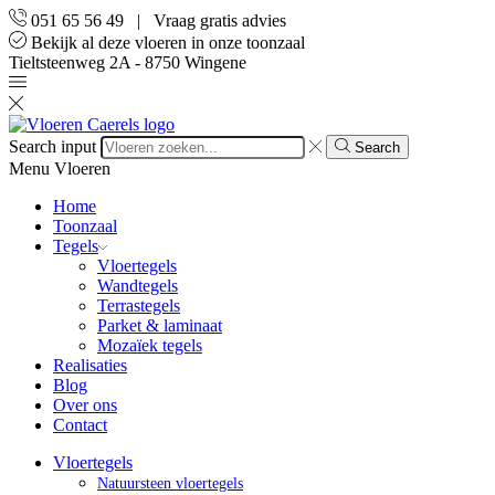
051 65 56 49 | Vraag gratis advies
Bekijk al deze vloeren in onze toonzaal
Tieltsteenweg 2A - 8750 Wingene
Search input
Search
Menu
Vloeren
Home
Toonzaal
Tegels
Vloertegels
Wandtegels
Terrastegels
Parket & laminaat
Mozaïek tegels
Realisaties
Blog
Over ons
Contact
Vloertegels
Natuursteen vloertegels