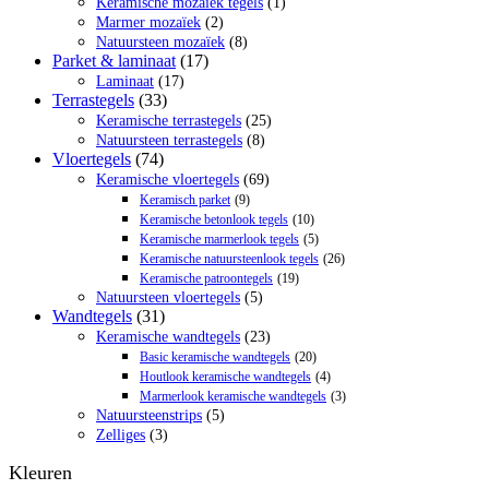
Keramische mozaïek tegels
(1)
Marmer mozaïek
(2)
Natuursteen mozaïek
(8)
Parket & laminaat
(17)
Laminaat
(17)
Terrastegels
(33)
Keramische terrastegels
(25)
Natuursteen terrastegels
(8)
Vloertegels
(74)
Keramische vloertegels
(69)
Keramisch parket
(9)
Keramische betonlook tegels
(10)
Keramische marmerlook tegels
(5)
Keramische natuursteenlook tegels
(26)
Keramische patroontegels
(19)
Natuursteen vloertegels
(5)
Wandtegels
(31)
Keramische wandtegels
(23)
Basic keramische wandtegels
(20)
Houtlook keramische wandtegels
(4)
Marmerlook keramische wandtegels
(3)
Natuursteenstrips
(5)
Zelliges
(3)
Kleuren