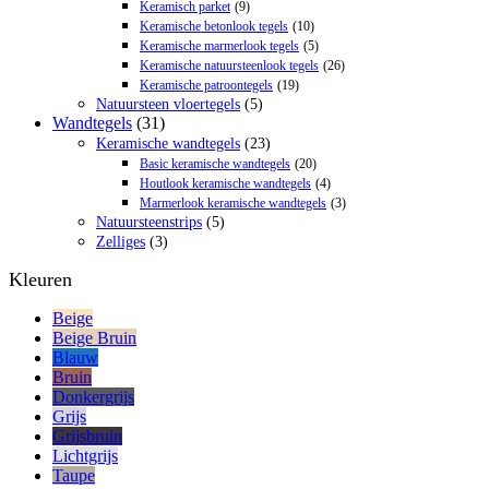
Keramisch parket
(9)
Keramische betonlook tegels
(10)
Keramische marmerlook tegels
(5)
Keramische natuursteenlook tegels
(26)
Keramische patroontegels
(19)
Natuursteen vloertegels
(5)
Wandtegels
(31)
Keramische wandtegels
(23)
Basic keramische wandtegels
(20)
Houtlook keramische wandtegels
(4)
Marmerlook keramische wandtegels
(3)
Natuursteenstrips
(5)
Zelliges
(3)
Kleuren
Beige
Beige Bruin
Blauw
Bruin
Donkergrijs
Grijs
Grijsbruin
Lichtgrijs
Taupe