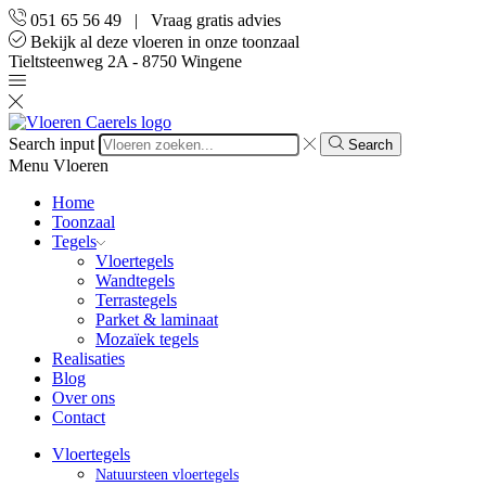
051 65 56 49 | Vraag gratis advies
Bekijk al deze vloeren in onze toonzaal
Tieltsteenweg 2A - 8750 Wingene
Search input
Search
Menu
Vloeren
Home
Toonzaal
Tegels
Vloertegels
Wandtegels
Terrastegels
Parket & laminaat
Mozaïek tegels
Realisaties
Blog
Over ons
Contact
Vloertegels
Natuursteen vloertegels