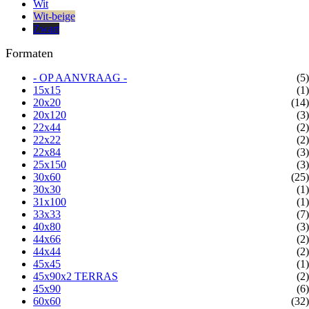
Wit
Wit-beige
Zwart
Formaten
- OP AANVRAAG -
(5)
15x15
(1)
20x20
(14)
20x120
(3)
22x44
(2)
22x22
(2)
22x84
(3)
25x150
(3)
30x60
(25)
30x30
(1)
31x100
(1)
33x33
(7)
40x80
(3)
44x66
(2)
44x44
(2)
45x45
(1)
45x90x2 TERRAS
(2)
45x90
(6)
60x60
(32)