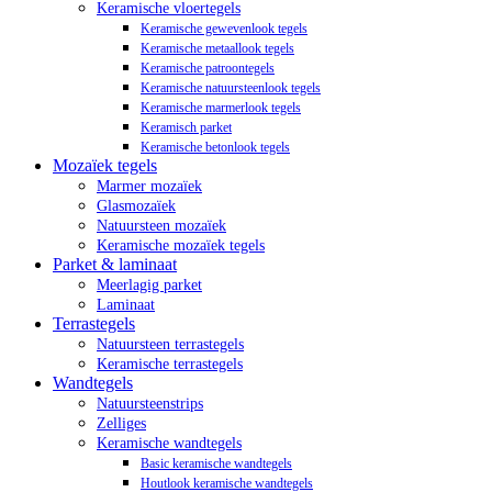
Keramische vloertegels
Keramische gewevenlook tegels
Keramische metaallook tegels
Keramische patroontegels
Keramische natuursteenlook tegels
Keramische marmerlook tegels
Keramisch parket
Keramische betonlook tegels
Mozaïek tegels
Marmer mozaïek
Glasmozaïek
Natuursteen mozaïek
Keramische mozaïek tegels
Parket & laminaat
Meerlagig parket
Laminaat
Terrastegels
Natuursteen terrastegels
Keramische terrastegels
Wandtegels
Natuursteenstrips
Zelliges
Keramische wandtegels
Basic keramische wandtegels
Houtlook keramische wandtegels