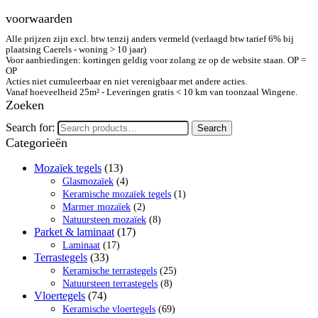
voorwaarden
Alle prijzen zijn excl. btw tenzij anders vermeld (verlaagd btw tarief 6% bij
plaatsing Caerels - woning > 10 jaar)
Voor aanbiedingen: kortingen geldig voor zolang ze op de website staan. OP =
OP
Acties niet cumuleerbaar en niet verenigbaar met andere acties.
Vanaf hoeveelheid 25m² - Leveringen gratis < 10 km van toonzaal Wingene.
Zoeken
Search for:
Search
Categorieën
Mozaïek tegels
(13)
Glasmozaïek
(4)
Keramische mozaïek tegels
(1)
Marmer mozaïek
(2)
Natuursteen mozaïek
(8)
Parket & laminaat
(17)
Laminaat
(17)
Terrastegels
(33)
Keramische terrastegels
(25)
Natuursteen terrastegels
(8)
Vloertegels
(74)
Keramische vloertegels
(69)