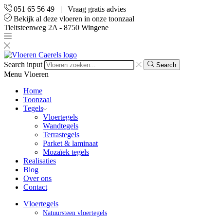
051 65 56 49 | Vraag gratis advies
Bekijk al deze vloeren in onze toonzaal
Tieltsteenweg 2A - 8750 Wingene
Search input
Search
Menu
Vloeren
Home
Toonzaal
Tegels
Vloertegels
Wandtegels
Terrastegels
Parket & laminaat
Mozaïek tegels
Realisaties
Blog
Over ons
Contact
Vloertegels
Natuursteen vloertegels