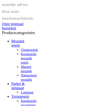
woordje advies
door onze
interieurarchitecte.
Onze toonzaal
bezoeken
Productcategorieën
Mozaïek
tegels
Glasmozaïek
Keramische
mozaïek
tegels
Marmer
mozaïek
Natuursteen
mozaïek
Parket &
laminaat
Laminaat
Terrastegels
Keramische
terrastegels