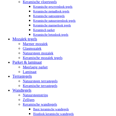
Keramische vloertegels
Keramische gewevenlook tegels
Keramische metaallook tegels
Keramische patroontegels
Keramische natuursteenlook tegels
Keramische marmerlook tegels
Keramisch parket
Keramische betonlook tegels
Mozaïek tegels
Marmer mozaïek
Glasmozaïek
Natuursteen mozaïek
Keramische mozaïek tegels
Parket & laminaat
Meerlagig parket
Laminaat
Terrastegels
Natuursteen terrastegels
Keramische terrastegels
Wandtegels
Natuursteenstrips
Zelliges
Keramische wandtegels
Basic keramische wandtegels
Houtlook keramische wandtegels